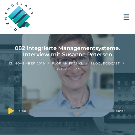
082 Integrierte Managementsysteme.
Interview mit Susanne Petersen
13. NOVEMBER 2019
FLORIAN FRANKL
BLOG
,
PODCAST
58:21
35.53M
Audio
00:00
00:00
Player