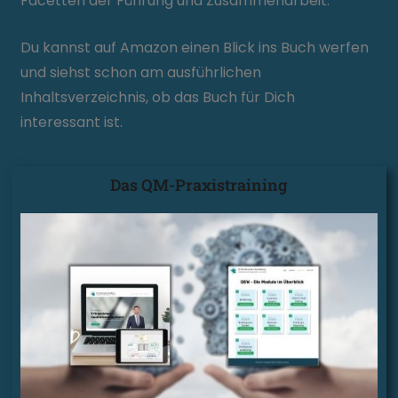
Facetten der Führung und Zusammenarbeit.
Du kannst auf Amazon einen Blick ins Buch werfen
und siehst schon am ausführlichen
Inhaltsverzeichnis, ob das Buch für Dich
interessant ist.
Das QM-Praxistraining