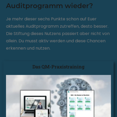
Auditprogramm wieder?
Je mehr dieser sechs Punkte schon auf Euer
aktuelles Auditprogramm zutreffen, desto besser.
Die Stiftung dieses Nutzens passiert aber nicht von
allein. Du musst aktiv werden und diese Chancen
erkennen und nutzen.
Das QM-Praxistraining