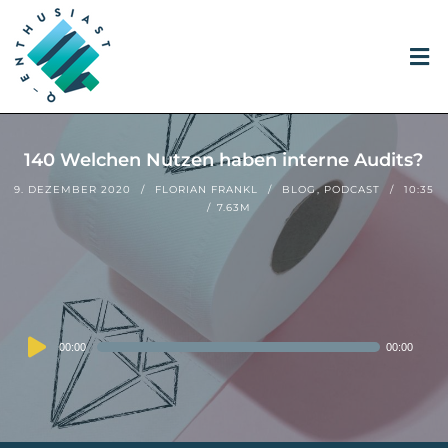
140 Welchen Nutzen haben interne Audits?
9. DEZEMBER 2020
FLORIAN FRANKL
BLOG
,
PODCAST
10:35
7.63M
Audio
00:00
00:00
Player