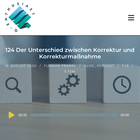
124 Der Unterschied zwischen Korrektur und
Korrekturmaßnahme
19. AUGUST 2020
FLORIAN FRANKL
BLOG
,
PODCAST
7:19
5.72M
Audio
00:00
00:00
Player