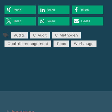
teilen
teilen
teilen
teilen
teilen
E-Mail
Audits
C-Audit
C-Methoden
Qualitätsmanagement
Tipps
Werkzeuge
Impressum