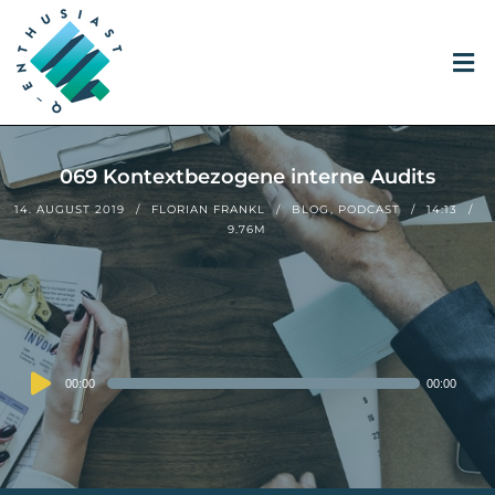
069 Kontextbezogene interne Audits
14. AUGUST 2019
FLORIAN FRANKL
BLOG
,
PODCAST
14:13
9.76M
Audio
00:00
00:00
Player