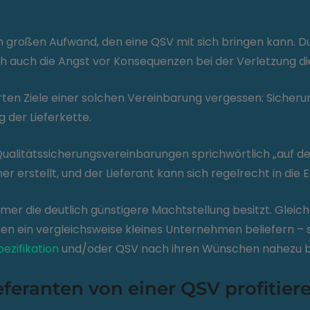
n großen Aufwand, den eine QSV mit sich bringen kann. D
ich auch die Angst vor Konsequenzen bei der Verletzung die
erten Ziele einer solchen Vereinbarung vergessen: Sicher
 der Lieferkette.
alitätssicherungsvereinbarungen sprichwörtlich „auf der
erstellt, und der Lieferant kann sich regelrecht in die 
hmer die deutlich günstigere Machtstellung besitzt. Gle
en ein vergleichsweise kleines Unternehmen beliefern – s
pezifikation
und/oder QSV nach ihren Wünschen nahezu be
feranten von einer QSV profitier