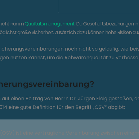
icht nur im
Qualitätsmanagement
. Da Geschäftsbeziehungen i
ichst große Sicherheit. Zusätzlich dazu können hohe Risiken auch 
tssicherungsvereinbarungen noch nicht so geläufig, wie be
en nutzen kannst, um die Rohwarenqualität zu verbesser
icherungsvereinbarung?
h auf einen Beitrag von Herrn Dr. Jürgen Fleig gestoßen, 
14 eine gute Definition für den Begriff „QSV“ abgibt:
 (QSV) ist eine vertragliche Vereinbarung zwischen eine