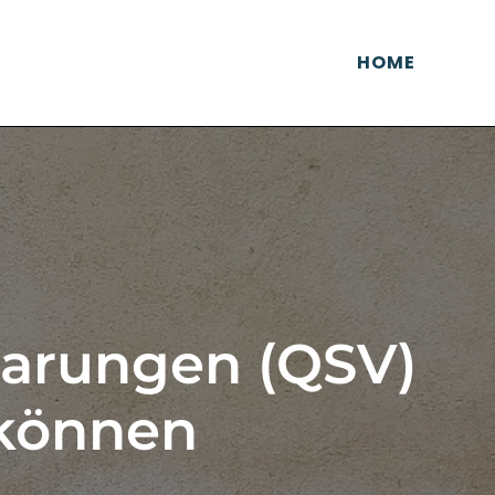
HOME
barungen (QSV)
 können