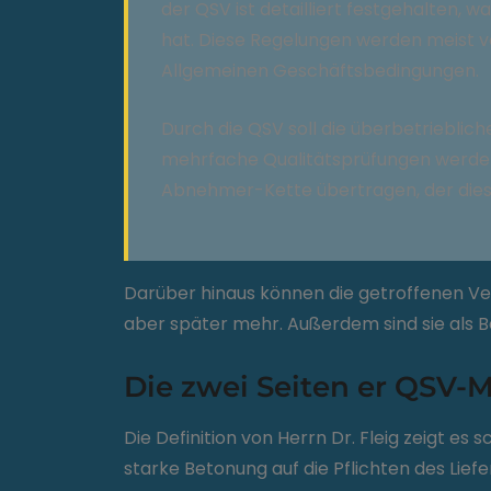
der QSV ist detailliert festgehalten, 
hat. Diese Regelungen werden meist v
Allgemeinen Geschäftsbedingungen.
Durch die QSV soll die überbetrieblic
mehrfache Qualitätsprüfungen werden 
Abnehmer-Kette übertragen, der dies
Darüber hinaus können die getroffenen V
aber später mehr. Außerdem sind sie als B
Die zwei Seiten er QSV-M
Die Definition von Herrn Dr. Fleig zeigt e
starke Betonung auf die Pflichten des Lie