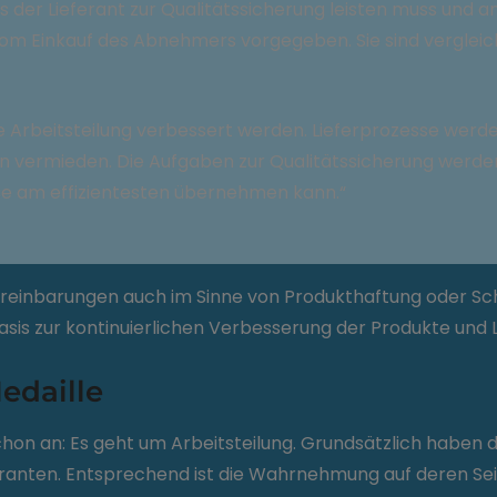
was der Lieferant zur Qualitätssicherung leisten muss und 
om Einkauf des Abnehmers vorgegeben. Sie sind verglei
he Arbeitsteilung verbessert werden. Lieferprozesse werd
vermieden. Die Aufgaben zur Qualitätssicherung werden 
e am effizientesten übernehmen kann.“
ereinbarungen auch im Sinne von Produkthaftung oder Sc
asis zur kontinuierlichen Verbesserung der Produkte und 
edaille
s schon an: Es geht um Arbeitsteilung. Grundsätzlich habe
feranten. Entsprechend ist die Wahrnehmung auf deren Sei