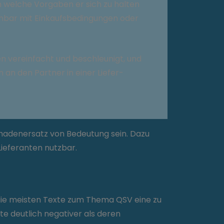
an welche Vorgaben er sich zu halten
chbar mit Einkaufsbedingungen oder
en vereinfacht und beschleunigt, und
an den Partner in einer Liefer-
hadenersatz von Bedeutung sein. Dazu
Lieferanten nutzbar.
n die meisten Texte zum Thema QSV eine zu
te deutlich negativer als deren