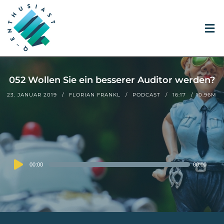
052 Wollen Sie ein besserer Auditor werden?
23. JANUAR 2019
FLORIAN FRANKL
PODCAST
16:17
10.96M
Audio
00:00
00:00
Player